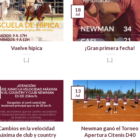
18
Jul
Vuelve hípica
¡Gran primera fecha!
[...]
[...]
13
Jul
Cambios en la velocidad
Newman ganó el Torneo
áxima de club y country
Apertura Citenis D40