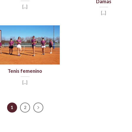
Damas
[...]
[...]
Tenis femenino
[...]
1
2