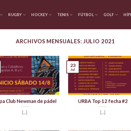
RUGBY
HOCKEY
TENIS
FÚTBOL
GOLF
HÍP
ARCHIVOS MENSUALES:
JULIO 2021
23
Jul
pa Club Newman de pádel
URBA Top 12 fecha #2
[...]
[...]