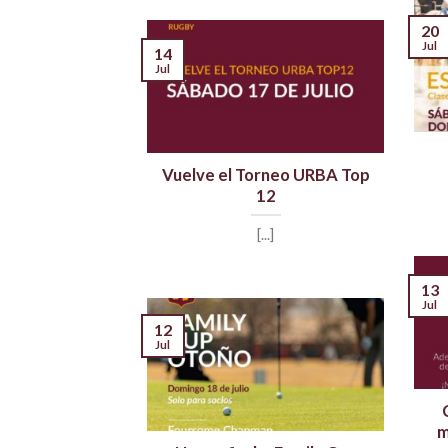
20
Jul
14
Jul
Vuelve el Torneo URBA Top
12
[...]
13
Jul
12
Jul
m