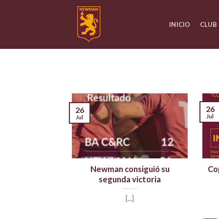
Skip
to
INICIO
CLUB
content
26
26
Jul
Jul
Newman consiguió su
Co
segunda victoria
[...]