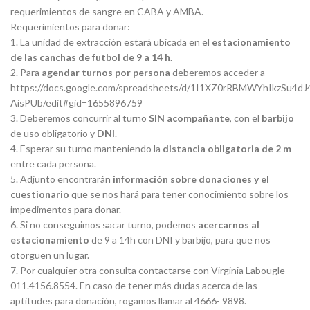
requerimientos de sangre en CABA y AMBA.
Requerimientos para donar:
1. La unidad de extracción estará ubicada en el
estacionamiento
de las canchas de futbol de 9 a 14 h
.
2. Para
agendar turnos
por persona
deberemos acceder a
https://docs.google.com/spreadsheets/d/1I1XZ0rRBMWYhIkzSu4
AisPUb/edit#gid=1655896759
3. Deberemos concurrir al turno
SIN acompañante
, con el
barbijo
de uso obligatorio y
DNI
.
4. Esperar su turno manteniendo la
distancia obligatoria de 2 m
entre cada persona.
5. Adjunto encontrarán
información sobre donaciones y el
cuestionario
que se nos hará para tener conocimiento sobre los
impedimentos para donar.
6. Si no conseguimos sacar turno, podemos
acercarnos al
estacionamiento
de 9 a 14h con DNI y barbijo, para que nos
otorguen un lugar.
7. Por cualquier otra consulta contactarse con Virginia Labougle
011.4156.8554. En caso de tener más dudas acerca de las
aptitudes para donación, rogamos llamar al 4666- 9898.