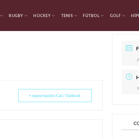
RUGBY
HOCKEY
TENIS
FÚTBOL
GOLF
HÍP
9
+ exportación iCal / Outlook
CO